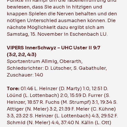
Punkte im Kampf um die Tabellenführung und
bewiesen, dass Sie auch in hitzigen und
knappen Spielen die Nerven behalten und den
nötigen Unterschied ausmachen können. Die
nächste Möglichkeit dazu ergibt sich am
Samstag, 15. November in Eschenbach LU.
VIPERS InnerSchwyz – UHC Uster II 9:7
(3:2, 2:2, 4:3)
Sportzentrum Allmig, Oberarth,
Schiedsrichter: D. Lütscher, S. Gabathuler,
Zuschauer: 140
Tore:
01:46 L. Heinzer (D. Marty) 1:0, 12:51 D.
Löünd (L. Lottenbach) 2:0, 15:59 D. Furrer (S.
Heinzer, 18:57 R. Fuchs (M. Strumpf) 3:1, 19:34 S.
Attiger (N. Meier) 3:2, 21:39 F. Meier (C. Kühne)
3:3, 23:22 S. Heinzer (L. Lottenbach) 4:3, 29:52 F.
Schmid (N. Meier) 4:4, 37:40 N. Kälin (L. Ott)