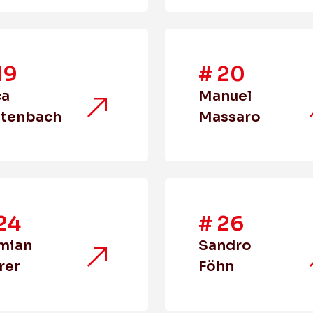
19
#
20
ca
Manuel
ttenbach
Massaro
24
#
26
mian
Sandro
rer
Föhn