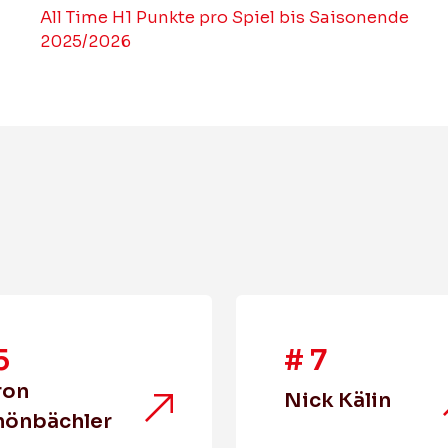
All Time H1 Punkte pro Spiel bis Saisonende
2025/2026
5
#
7
ron
Nick Kälin
hönbächler