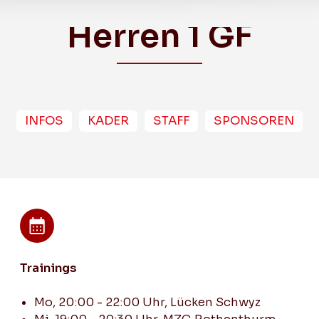
Herren 1 GF
INFOS
KADER
STAFF
SPONSOREN
Breitensport
Frauen (1. Liga KF)
Herren 2 (3. Liga GF)
Trainings
Herren 3 (3. Liga KF)
Mo, 20:00 - 22:00 Uhr, Lücken Schwyz