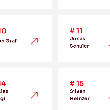
10
#
11
Jonas
n Graf
Schuler
14
#
15
las
Silvan
gi
Heinzer