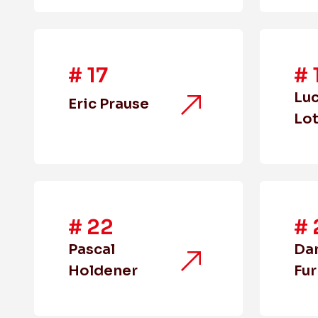
#
17
#
Lu
Eric Prause
Lo
#
22
#
Pascal
Da
Holdener
Fur