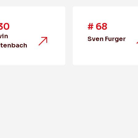
30
#
68
vin
Sven Furger
ttenbach