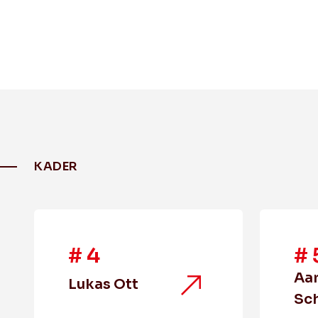
KADER
#
4
#
Aa
Lukas Ott
Sc