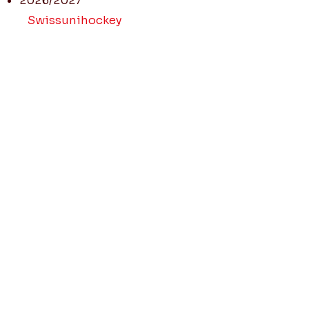
2026/2027
Passivmitgliedschaft
Swissunihockey
Junioren E1
Junioren E2
Vereinsmagazin
Junioren E3
Junioren E4
Juniorinnen A
Juniorinnen B
Juniorinnen C
Juniorinnen D
Unihockeyschule
VIPERLI