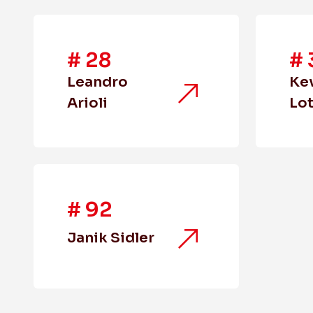
#
28
#
Leandro
Ke
Arioli
Lo
#
92
Janik Sidler