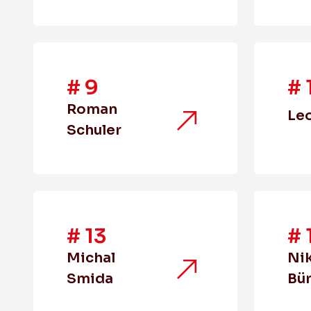
#
9
#
Roman
Leo
Schuler
#
13
#
Michal
Nik
Smida
Bür