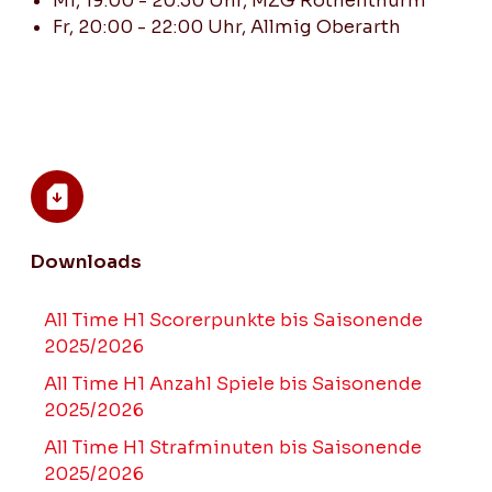
Mi, 19:00 - 20:30 Uhr, MZG Rothenthurm
Mixed Plausch
Fr, 20:00 - 22:00 Uhr, Allmig Oberarth
Downloads
All Time H1 Scorerpunkte bis Saisonende
2025/2026
All Time H1 Anzahl Spiele bis Saisonende
2025/2026
All Time H1 Strafminuten bis Saisonende
2025/2026