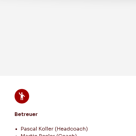
Leistungssport
Herren 1 (1. Liga GF)
Junioren U21 C
Betreuer
Pascal Koller (Headcoach)