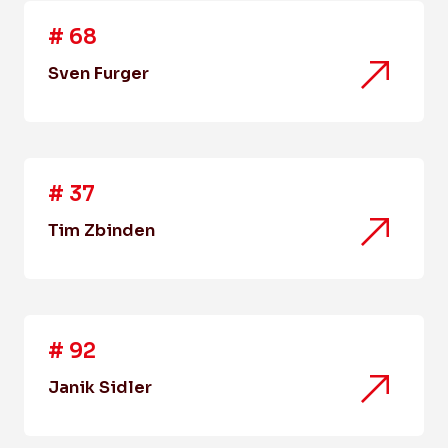
#
68
Sven Furger
#
37
Tim Zbinden
#
92
Janik Sidler