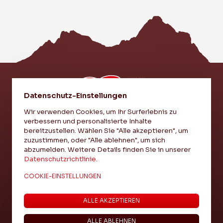
Datenschutz-Einstellungen
Wir verwenden Cookies, um Ihr Surferlebnis zu
verbessern und personalisierte Inhalte
EI VEREIN - EI LIEBI - EI EINHEIT
bereitzustellen. Wählen Sie "Alle akzeptieren", um
zuzustimmen, oder "Alle ablehnen", um sich
abzumelden. Weitere Details finden Sie in unserer
IMPRESSUM
Datenschutzrichtlinie
.
DATENSCHUTZ
COOKIE-EINSTELLUNGEN
COOKIE-EINSTELLUNGEN
ALLE AKZEPTIEREN
ALLE ABLEHNEN