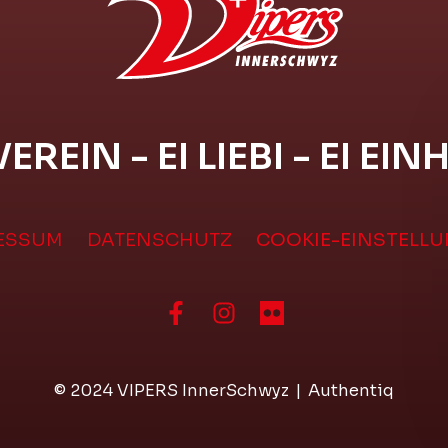
VEREIN - EI LIEBI - EI EIN
ESSUM
DATENSCHUTZ
COOKIE-EINSTELL
© 2024 VIPERS InnerSchwyz
|
Authentiq