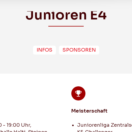
Junioren E4
INFOS
SPONSOREN
Breitensport
Frauen (1. Liga KF)
Herren 2 (3. Liga GF)
s
Meisterschaft
Herren 3 (3. Liga KF)
30 - 19:00 Uhr,
Juniorenliga Zentral