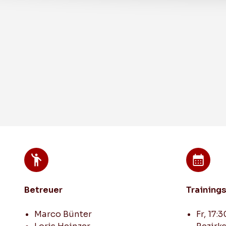
Leistungssport
Herren 1 (1. Liga GF)
Junioren U21 C
Betreuer
Training
Marco Bünter
Fr, 17: