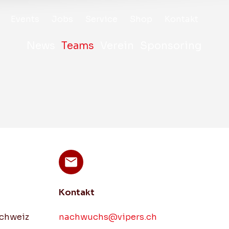
Events
Jobs
Service
Shop
Kontakt
News
Teams
Verein
Sponsoring
Vorstand
Sponsoring Kommis
Nachwuchs
Unsere Sponsoren
Nachwuchs
Schnuppertraining
Sponsor werden
Junioren U18 C
Junioren U16 ROT
Spezialtrainings
Gönnerverein 99er 
Junioren U16
Junioren U14 A
Vereinsbeitritt
Kontakt
WEISS
Vereinsaustritt
schweiz
nachwuchs@vipers.ch
Junioren D1
Junioren D2