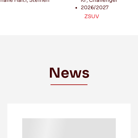
halle Halti, Steinen
KF, Challenger
Mixed Plausch
2026/2027
ZSUV
News