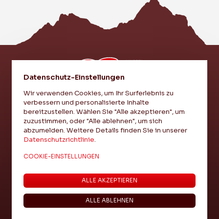
Datenschutz-Einstellungen
Wir verwenden Cookies, um Ihr Surferlebnis zu
verbessern und personalisierte Inhalte
EI VEREIN - EI LIEBI - EI EINHEIT
bereitzustellen. Wählen Sie "Alle akzeptieren", um
zuzustimmen, oder "Alle ablehnen", um sich
abzumelden. Weitere Details finden Sie in unserer
IMPRESSUM
Datenschutzrichtlinie
.
DATENSCHUTZ
COOKIE-EINSTELLUNGEN
COOKIE-EINSTELLUNGEN
ALLE AKZEPTIEREN
ALLE ABLEHNEN
© 2024 VIPERS InnerSchwyz
|
Authentiq