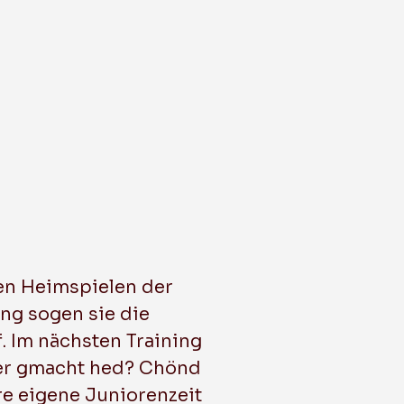
Passivmitgliedschaft
Junioren E1
Junioren E2
Vereinsmagazin
Junioren E3
Junioren E4
Juniorinnen A
Juniorinnen B
Juniorinnen C
Juniorinnen D
Unihockeyschule
VIPERLI
den Heimspielen der
ng sogen sie die
f. Im nächsten Training
der gmacht hed? Chönd
re eigene Juniorenzeit