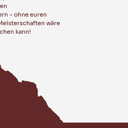
ren
ern – ohne euren
 Meisterschaften wäre
schen kann!