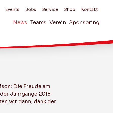
Events
Jobs
Service
Shop
Kontakt
News
Teams
Verein
Sponsoring
Vorstand
Sponsoring Kommis
Nachwuchs
Unsere Sponsoren
Nachwuchs
Schnuppertraining
Sponsor werden
Junioren U18 C
Junioren U16 ROT
Spezialtrainings
Gönnerverein 99er 
aison: Die Freude am
Junioren U16
Junioren U14 A
s der Jahrgänge 2015-
Vereinsbeitritt
WEISS
ten wir dann, dank der
Vereinsaustritt
Junioren D1
Junioren D2