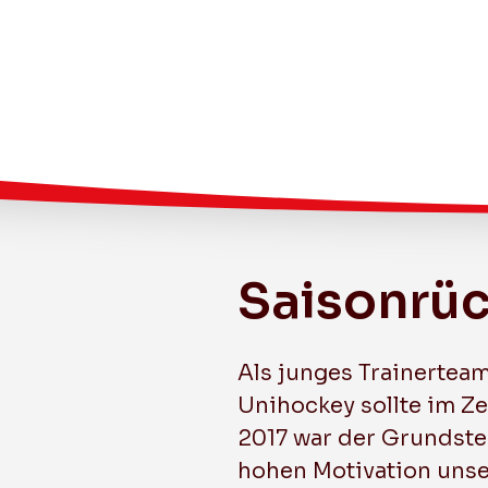
Saisonrüc
Leistungssport
Herren 1 (1. Liga GF)
Als junges Trainerteam
Junioren U21 C
Unihockey sollte im Ze
2017 war der Grundste
hohen Motivation unser