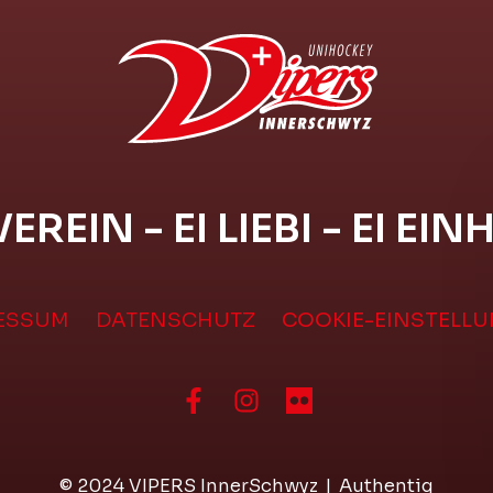
VEREIN - EI LIEBI - EI EIN
ESSUM
DATENSCHUTZ
COOKIE-EINSTELL
© 2024 VIPERS InnerSchwyz
|
Authentiq