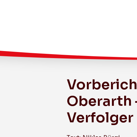
Vorberich
Leistungssport
Herren 1 (1. Liga GF)
Oberarth
Junioren U21 C
Verfolger