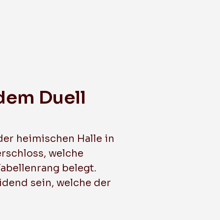
Passivmitgliedschaft
Junioren E1
Junioren E2
Vereinsmagazin
Junioren E3
Junioren E4
Juniorinnen A
Juniorinnen B
Juniorinnen C
Juniorinnen D
dem Duell
Unihockeyschule
VIPERLI
er heimischen Halle in
rschloss, welche
abellenrang belegt.
idend sein, welche der