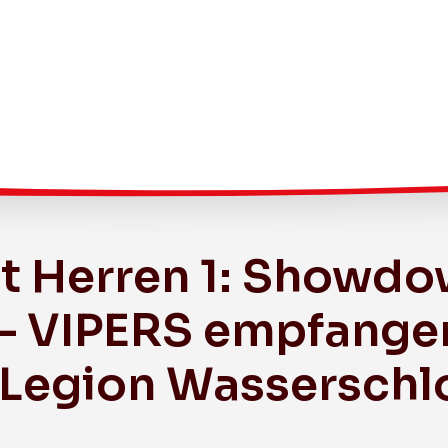
t Herren 1: Showdo
Breitensport
Frauen (1. Liga KF)
 – VIPERS empfange
Herren 2 (3. Liga GF)
 Legion Wasserschl
Herren 3 (3. Liga KF)