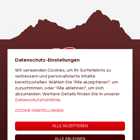
Datenschutz-Einstellungen
Wir verwenden Cookies, um Ihr Surferlebnis zu
verbessern und personalisierte Inhalte
EI VEREIN - EI LIEBI - EI EINHEIT
bereitzustellen. Wählen Sie "Alle akzeptieren", um
zuzustimmen, oder "Alle ablehnen", um sich
abzumelden. Weitere Details finden Sie in unserer
IMPRESSUM
Datenschutzrichtlinie
.
DATENSCHUTZ
COOKIE-EINSTELLUNGEN
COOKIE-EINSTELLUNGEN
ALLE AKZEPTIEREN
ALLE ABLEHNEN