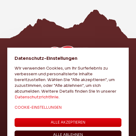
Datenschutz-Einstellungen
Wir verwenden Cookies, um Ihr Surferlebnis zu
verbessern und personalisierte Inhalte
EI VEREIN - EI LIEBI - EI EINHEIT
bereitzustellen. Wählen Sie "Alle akzeptieren", um
zuzustimmen, oder "Alle ablehnen", um sich
abzumelden. Weitere Details finden Sie in unserer
IMPRESSUM
Datenschutzrichtlinie
.
DATENSCHUTZ
COOKIE-EINSTELLUNGEN
COOKIE-EINSTELLUNGEN
ALLE AKZEPTIEREN
ALLE ABLEHNEN